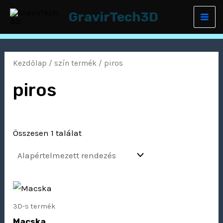
Skip
Mai
GravirTech3D
to
Men
content
Kezdőlap
/ szín termék / piros
piros
Összesen 1 találat
3D-s termék
Macska