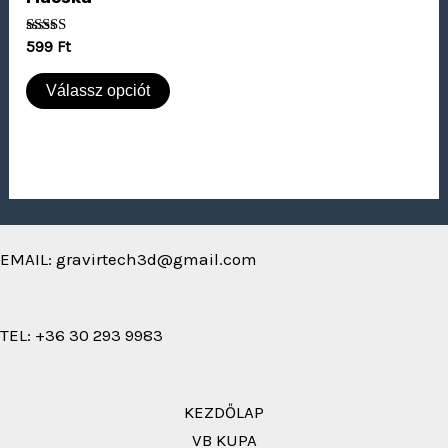
Értékelés:
599
Ft
5.00
/ 5
Válassz opciót
EMAIL: gravirtech3d@gmail.com
TEL: +36 30 293 9983
KEZDŐLAP
VB KUPA