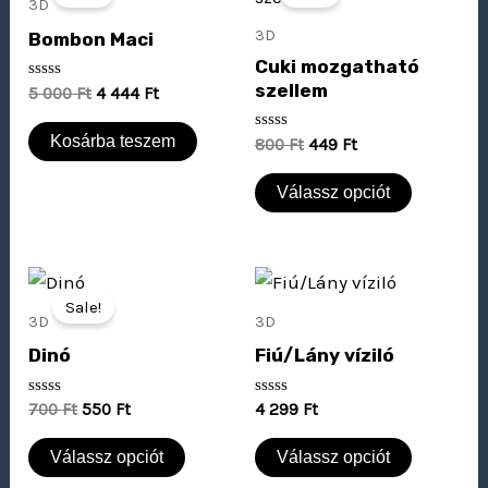
was:
is:
was:
is:
3D
5
4
800 Ft.
449 Ft.
3D
Bombon Maci
000 Ft.
444 Ft.
Cuki mozgatható
szellem
Értékelés:
5 000
Ft
4 444
Ft
0
/
5
Kosárba teszem
Értékelés:
800
Ft
449
Ft
0
/
5
Válassz opciót
Original
Current
price
price
Sale!
was:
is:
3D
3D
700 Ft.
550 Ft.
Dinó
Fiú/Lány víziló
Értékelés:
Értékelés:
700
Ft
550
Ft
4 299
Ft
0
0
/
/
5
5
Válassz opciót
Válassz opciót