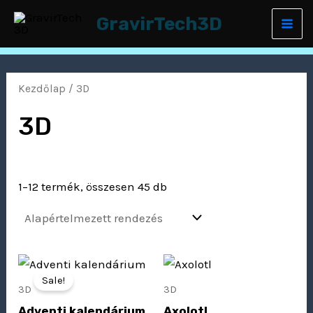
Skip
Mai
GravirTech3D
to
Men
content
Kezdőlap
/ 3D
3D
1–12 termék, összesen 45 db
Original
Current
price
price
Sale!
was:
is:
3D
3D
20
14
Adventi kalendárium
Axolotl