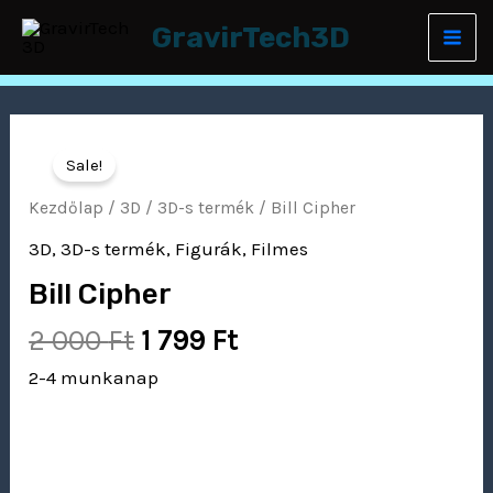
Skip
Mai
GravirTech3D
to
Men
content
Original
Current
Bill
price
price
Sale!
Cipher
was:
is:
mennyiség
Kezdőlap
/
3D
/
3D-s termék
/ Bill Cipher
2
1
3D
,
3D-s termék
,
Figurák
,
Filmes
000 Ft.
799 Ft.
Bill Cipher
2 000
Ft
1 799
Ft
2-4 munkanap