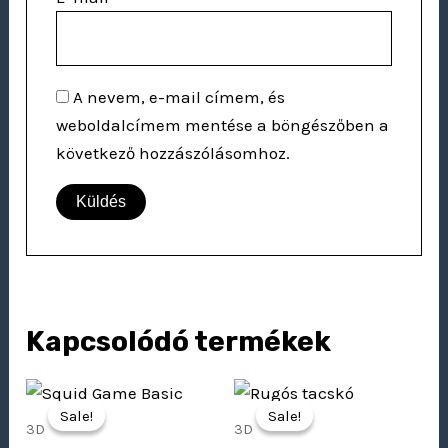
A nevem, e-mail címem, és
weboldalcímem mentése a böngészőben a
következő hozzászólásomhoz.
Kapcsolódó termékek
Original
Current
Original
Current
price
price
price
price
Sale!
Sale!
Sale!
Sale!
was:
is:
was:
is:
3D
3D
4
2
3
2