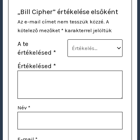
„Bill Cipher” értékelése elsőként
Az e-mail címet nem tesszük közzé.
A
kötelező mezőket
*
karakterrel jelöltük
A te
értékelésed
*
Értékelésed
*
Név
*
E-mail
*