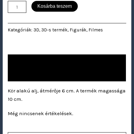
Kosárba teszem
Kategóriák:
3D
,
3D-s termék
,
Figurák
,
Filmes
Leírás
Vélemények (0)
Kör alakú alj, átmérője 6 cm. A termék magassága
10 cm.
Még nincsenek értékelések.