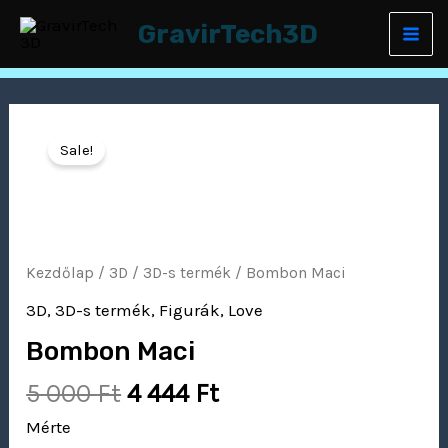
Skip
Mai
GravirTech3D
to
Men
content
Original
Current
Bombon
price
price
Sale!
Maci
was:
is:
mennyiség
5
4
000 Ft.
444 Ft.
Kezdőlap
/
3D
/
3D-s termék
/ Bombon Maci
3D
,
3D-s termék
,
Figurák
,
Love
Bombon Maci
5 000
Ft
4 444
Ft
Mérte