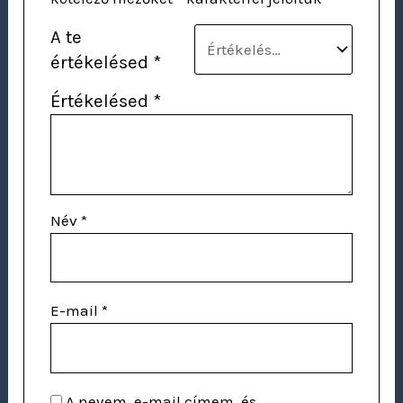
A te
értékelésed
*
Értékelésed
*
Név
*
E-mail
*
A nevem, e-mail címem, és