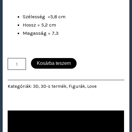
Szélesség =5,8 cm
Hossz = 5,2 cm
Magasság = 7,3
Kosárba teszem
Kategóriák:
3D
,
3D-s termék
,
Figurák
,
Love
Leírás
Vélemények (0)