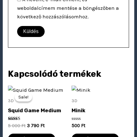
weboldalcímem mentése a böngészőben a
következő hozzászólásomhoz.
Kapcsolódó termékek
Original
Current
price
price
Sale!
Sale!
was:
is:
3D
3D
5
3
Squid Game Medium
Minik
000 Ft.
790 Ft.
Értékelés:
Értékelés:
5 000
Ft
3 790
Ft
500
Ft
5.00
0
/ 5
/