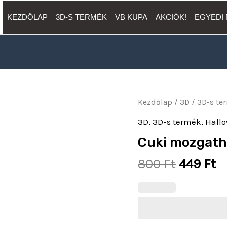
KEZDŐLAP
3D-S TERMÉK
VB KUPA
AKCIÓK!
EGYEDI
Original
C
Cuki
Kezdőlap
/
3D
/
3D-s te
price
pr
mozgatható
3D
,
3D-s termék
,
Hall
was:
is
szellem
Cuki mozgath
800 Ft.
44
mennyiség
800
Ft
449
Ft