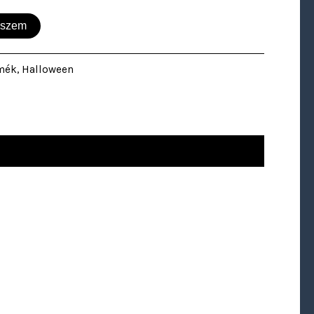
eszem
rmék
,
Halloween