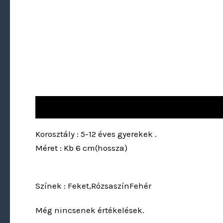
Leírás
Vélemények (0)
Korosztály : 5-12 éves gyerekek .
Méret : Kb 6 cm(hossza)
Színek : Feket,RózsaszínFehér
Még nincsenek értékelések.