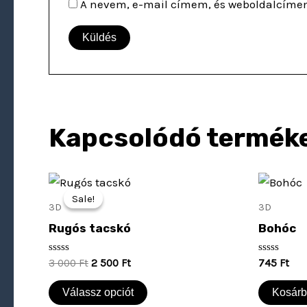
A nevem, e-mail címem, és weboldalcíme
Kapcsolódó termék
Original
Current
price
price
Sale!
Sale!
was:
is:
3D
3D
3
2
Rugós tacskó
Bohóc
000 Ft.
500 Ft.
Értékelés:
Értékelés:
3 000
Ft
2 500
Ft
745
Ft
0
0
/
/
5
5
Válassz opciót
Kosárb