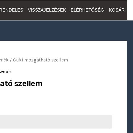
 RENDELÉS
VISSZAJELZÉSEK
ELÉRHETŐSÉG
KOSÁR
urrent
rmék
/ Cuki mozgatható szellem
ice
oween
:
ató szellem
9 Ft.