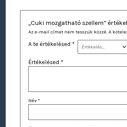
„Cuki mozgatható szellem” értéke
Az e-mail címet nem tesszük közzé.
A kötel
A te értékelésed
*
Értékelésed
*
Név
*