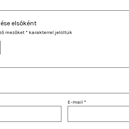
lése elsőként
ező mezőket
*
karakterrel jelöltük
E-mail
*