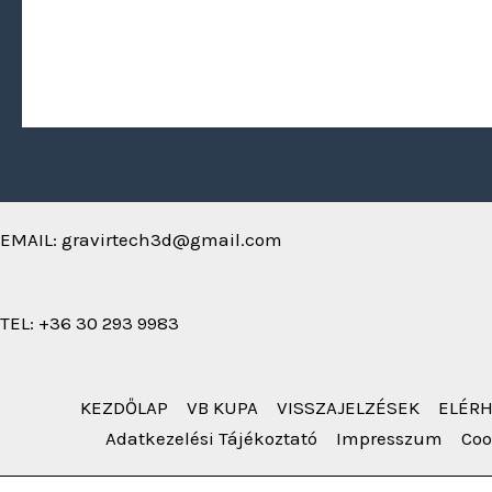
EMAIL: gravirtech3d@gmail.com
TEL: +36 30 293 9983
KEZDŐLAP
VB KUPA
VISSZAJELZÉSEK
ELÉR
Adatkezelési Tájékoztató
Impresszum
Coo